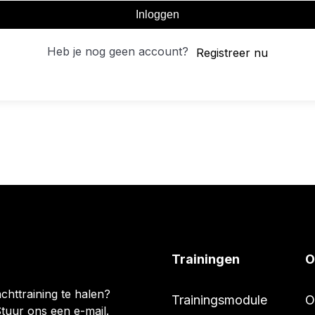
Inloggen
Heb je nog geen account?
Registreer nu
Trainingen
O
chttraining te halen?
Trainingsmodule
O
tuur ons een e-mail.