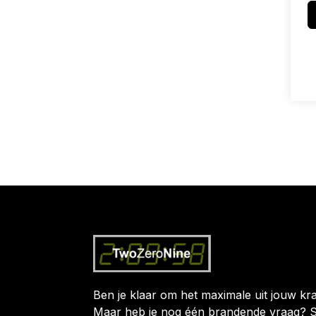
Ben je klaar om het maximale uit jouw kra
Maar heb je nog één brandende vraag? S