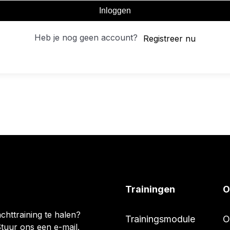
Inloggen
Heb je nog geen account?
Registreer nu
Trainingen
O
chttraining te halen?
Trainingsmodule
O
tuur ons een e-mail.