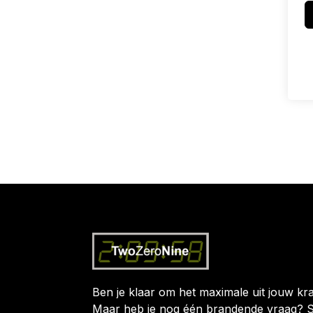
Ben je klaar om het maximale uit jouw kra
Maar heb je nog één brandende vraag? S